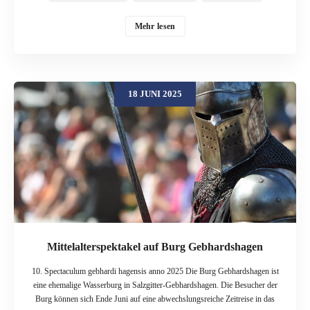
in die Zeit der Ritter und Burgfräulein zurückversetzt. Eine dieser historischen
Veranstaltungen ist das Mittelalterliche Spektakel auf der Plattenburg in der
Mehr lesen
Prignitzer Region in Brandenburg. Das Mittelalterliche Spektakel auf der
Plattenburg wird am 21.06. und 22.06. 2025 stattfinden und lässt zauberhafte
Gestalten wie Magier, Feen, Hexen und andere Fabelwesen zum Leben
erwecken. Die beiden Tage im Juni 2025 auf der größten Wasserburg
18 JUNI 2025
Norddeutschlands stehen ganz im Zeichen der Musik, der Magie, der
Kampfkunst und märchenhafter Geschichten vergangener Zeiten. Zahlreiche
Musiker, Gaukler, Ritter zu Fuß und hoch zu Ross werden die Gäste und
Besucher des mittelalterlichen Spektakels in ihren Bann ziehen und für
unvergessene Stunden sorgen. Das Theater Oberon verzaubert mit
mittsommerlichen Elfenphantasien, die faszinierende Welt des Tribal Tanzes
wird durch Ruby Rubinia lebendig, Wenzel Ritterspiele reiten mit ihren
Pferden ein Turnier um die Gunst der Mittsommernacht, die Prignitzer Band
Satolstelamanderfanz ist in der uralten Tradition der fahrenden Spielleute
unterwegs und Mittsommerliche Märchen zum Mitmachen gibt s bei Hexe
[…]
Mittelalterspektakel auf Burg Gebhardshagen
10. Spectaculum gebhardi hagensis anno 2025 Die Burg Gebhardshagen ist
eine ehemalige Wasserburg in Salzgitter-Gebhardshagen. Die Besucher der
Burg können sich Ende Juni auf eine abwechslungsreiche Zeitreise in das