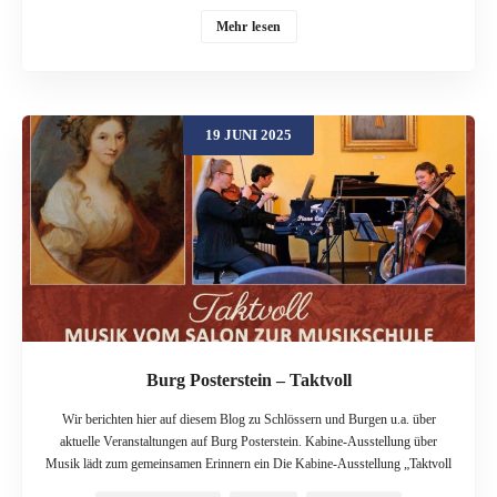
die Besucher in eine längst vergangene Zeit entführen. Die Kombination aus
ehrwürdiger Architektur, traditionellem Handwerk und festlicher Atmosphäre
Mehr lesen
macht diese Märkte zu unvergesslichen Ausflugszielen. Wir stellen Ihnen
einige der schönsten Weihnachtsmärkte auf Österreichs Schlössern und
Burgen für die Saison 2025 vor. Was diese Märkte so besonders macht Ein
Weihnachtsmarkt in einem Schlosshof oder auf einer Burg ist mehr als nur
19 JUNI 2025
eine Ansammlung von Ständen. Es ist eine Reise für die Sinne. Der Duft von
gebrannten Mandeln, Zimt und Glühwein mischt sich mit dem Geruch von
Harz und Holzfeuer. Turmbläser und Chöre sorgen für die musikalische
Untermalung, während die imposante Kulisse bei Einbruch der Dunkelheit in
warmes Licht getaucht wird. Hier findet man noch echtes Kunsthandwerk
statt Massenware und regionale Schmankerl, die nach alten Rezepten
zubereitet werden. Von Wien bis Niederösterreich: Imperiales Flair und
ländliche Idylle Die Region um die Bundeshauptstadt bietet einige der
bekanntesten und prachtvollsten Märkte des Landes. […]
Burg Posterstein – Taktvoll
Wir berichten hier auf diesem Blog zu Schlössern und Burgen u.a. über
aktuelle Veranstaltungen auf Burg Posterstein. Kabine-Ausstellung über
Musik lädt zum gemeinsamen Erinnern ein Die Kabine-Ausstellung „Taktvoll
– Musik vom Salon zur Musikschule“ ist bereits ab 2. Februar 2025