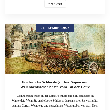
Weihnachtsprogramme an. In diesem Beitrag geht es an den Genfersee und
Mehr lesen
ins Freiburgerland: zum Schloss Chillon bei Montreux und zum Schloss
Gruyères. Beide Orte verbinden mittelalterliches Flair mit moderner
Winterinszenierung – und liefern gleichzeitig jede Menge Stoff für Sagen,
Geistergeschichten und kleine Weihnachtswunder. Burgenland Schweiz –
9 DEZEMBER 2025
Winter zwischen Fels und Wasser Die Schweiz ist reich an Burgen und
Schlössern: Entlang der Seen, in den Voralpen und auf Felsvorsprüngen
finden sich Anlagen, die von mittelalterlicher Macht, Handelswegen und
Grenzkonflikten erzählen. Auch im Winter öffnen einige ihre Tore und bieten
spezielle Programme, Ausstellungen und Themenführungen an. Einmal im
Jahr feiert die Schweiz sogar einen eigenen „Swiss Castles Day“, an dem
Häuser wie Yverdon, Chillon, Gruyères oder Morges mit besonderen
Veranstaltungen auf sich aufmerksam machen. Viele dieser Orte eignen sich
hervorragend als Kulisse für Winter- und Weihnachtsgeschichten […]
Winterliche Schlosslegenden: Sagen und
Weihnachtsgeschichten vom Tal der Loire
Weihnachtslegenden an der Loire: Feenhöfe und Schlossgeister im
Winterkleid Wenn Sie an die Loire-Schlösser denken, sehen Sie vermutlich
sonnige Gärten, Weinberge und spiegelglatte Wassergräben vor sich. Doch