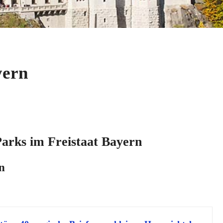
yern
Parks im Freistaat Bayern
n