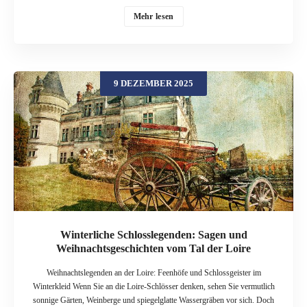
Jahreszeit ihre Tore und bieten Führungen, Events und spezielle
Weihnachtsprogramme an. In diesem Beitrag geht es an den Genfersee und
Mehr lesen
ins Freiburgerland: zum Schloss Chillon bei Montreux und zum Schloss
Gruyères. Beide Orte verbinden mittelalterliches Flair mit moderner
Winterinszenierung – und liefern gleichzeitig jede Menge Stoff für Sagen,
Geistergeschichten und kleine Weihnachtswunder. Burgenland Schweiz –
9 DEZEMBER 2025
Winter zwischen Fels und Wasser Die Schweiz ist reich an Burgen und
Schlössern: Entlang der Seen, in den Voralpen und auf Felsvorsprüngen
finden sich Anlagen, die von mittelalterlicher Macht, Handelswegen und
Grenzkonflikten erzählen. Auch im Winter öffnen einige ihre Tore und bieten
spezielle Programme, Ausstellungen und Themenführungen an. Einmal im
Jahr feiert die Schweiz sogar einen eigenen „Swiss Castles Day“, an dem
Häuser wie Yverdon, Chillon, Gruyères oder Morges mit besonderen
Veranstaltungen auf sich aufmerksam machen. Viele dieser Orte eignen sich
hervorragend als Kulisse für Winter- und Weihnachtsgeschichten […]
Winterliche Schlosslegenden: Sagen und
Weihnachtsgeschichten vom Tal der Loire
Weihnachtslegenden an der Loire: Feenhöfe und Schlossgeister im
Winterkleid Wenn Sie an die Loire-Schlösser denken, sehen Sie vermutlich
sonnige Gärten, Weinberge und spiegelglatte Wassergräben vor sich. Doch