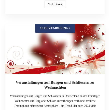
sogar ein Hauch Nordlicht am Horizont. In diesem Beitrag reisen wir nach
Mehr lesen
Norwegen und Schweden: zur Festung Akershus in Oslo und zum
schwedischen Schloss Gripsholm. Beide Orte verbinden Geschichte mit einer
Portion Gänsehaut – und liefern Stoff für Winter- und
Weihnachtsgeschichten, die sich wunderbar vorlesen lassen. Winter im
18 DEZEMBER 2025
Norden – Jul, Nisser und lange Nächte Weihnachten heißt im Norden „Jul“ –
ein Fest, das christliche Traditionen mit sehr alten, vorchristlichen Bräuchen
verbindet. In Häusern und Höfen kümmern sich der Vorstellung nach
„Nisser“ oder „Tomte“ um Stall und Familie: kleine, wichtelartige Wesen, die
besänftigt werden wollen, etwa mit einer Schüssel Grütze. Stellen Sie sich
diese Welt auf einer Burg oder einem Schloss vor: lange Korridore, knarrende
Dielen, schwerer Schnee draußen und drinnen Kerzenschein. Kein Wunder,
dass viele Legenden von Geistern, kleinen Helfern und geheimnisvollen
Lichtern besonders in […]
Veranstaltungen auf Burgen und Schlössern zu
Weihnachten
Veranstaltungen auf Burgen und Schlössern in Deutschland an den Feiertagen
Weihnachten auf Burg oder Schloss zu verbringen, verbindet festliche
Tradition mit historischer Atmosphäre – ein Trend, der auch 2025 viele