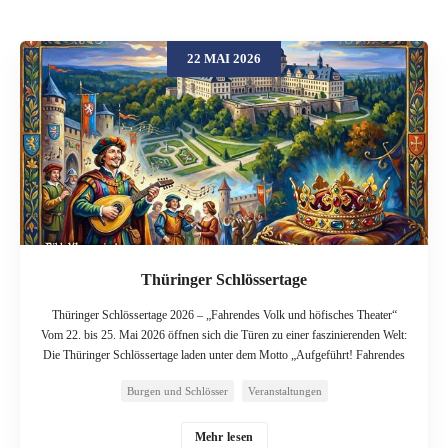
22 MAI 2026
Thüringer Schlössertage
Thüringer Schlössertage 2026 – „Fahrendes Volk und höfisches Theater“
Vom 22. bis 25. Mai 2026 öffnen sich die Türen zu einer faszinierenden Welt:
Die Thüringer Schlössertage laden unter dem Motto „Aufgeführt! Fahrendes
Volk und höfisches Theater“ zu einem unvergesslichen Pfingstwochenende
Burgen und Schlösser
Veranstaltungen
ein. Dieses Jahr steht ganz im Zeichen von Theater, Musik und künstlerischer
Inszenierung – ein Thema, das die Geschichte der Thüringer Residenzen
durchzieht wie ein roter Faden. Die Schlösser und Residenzen der
Mehr lesen