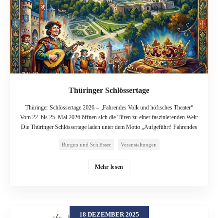
Thüringer Schlössertage
Thüringer Schlössertage 2026 – „Fahrendes Volk und höfisches Theater“
Vom 22. bis 25. Mai 2026 öffnen sich die Türen zu einer faszinierenden Welt:
Die Thüringer Schlössertage laden unter dem Motto „Aufgeführt! Fahrendes
Volk und höfisches Theater“ zu einem unvergesslichen Pfingstwochenende
Burgen und Schlösser
Veranstaltungen
ein. Dieses Jahr steht ganz im Zeichen von Theater, Musik und künstlerischer
Inszenierung – ein Thema, das die Geschichte der Thüringer Residenzen
durchzieht wie ein roter Faden. Die Schlösser und Residenzen der
Mehr lesen
Schatzkammer Thüringen werden zur Bühne für Gaukler,
Hofschauspielerinnen, Musikanten und große Inszenierungen. Im Fokus steht
das Alltägliche der fahrenden Künstler, deren Bühnenleben jenseits der
festgelegten Residenzen stattfand. Welche Spannungen entstanden zwischen
18 DEZEMBER 2025
Mobilität und Privilegien? Wer bestimmte, wer sehen durfte? Diese Fragen