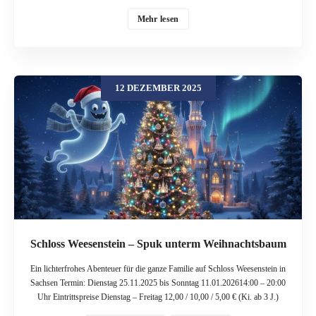
hartenfels.de Weitere Informationen unter https://www.schloss-
hartenfels.de/veranstaltungen Von Freitag, den 12. Dezember bis Sonntag,
Mehr lesen
den 14. Dezember 2025 wird der Schlosshof von Schloss Hartenfels in
weihnachtlichem Glanz erstrahlen. Genießen sie regionale Köstlichkeiten,
suchen sie auf dem märchenhaften Weihnachtsmarkt in Torgau nach dem
passenden Weihnachtsgeschenk und erleben dabei das Flair einer
12 DEZEMBER 2025
wunderbaren Stadt. Begleitet durch den Duft von köstlichem Glühwein und
gebratenen oder gebackenen Leckereien der Region können sie auch durch die
Stadt bummeln. Verpassen sie nicht den Weihnachtsmann, der täglich
vorbeischaut und die kleinen Besucher beglückt. Am Samstag, den 13.
Dezember werden Glühwein-Schlossführungen angeboten. Am Sonntag, den
14. Dezember lädt die evangelische Kirchengemeinde Torgau um 12 Uhr zum
gemeinsamen Weihnachtsliedersingen in die Schlosskapelle ein. Um 14.30
Uhr sorgen Bläserklänge im Großen Wendelstein für festliche
Weihnachtsstimmung.
Schloss Weesenstein – Spuk unterm Weihnachtsbaum
Ein lichterfrohes Abenteuer für die ganze Familie auf Schloss Weesenstein in
Sachsen Termin: Dienstag 25.11.2025 bis Sonntag 11.01.202614:00 – 20:00
Uhr Eintrittspreise Dienstag – Freitag 12,00 / 10,00 / 5,00 € (Ki. ab 3 J.)
Samstag/Sonntag 15,00 / 12,00 / 5,00 € (Ki. ab 3 J.) Veranstaltungsort