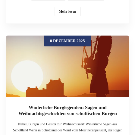
Frost die Baumalleen überzieht und in den hohen Fenstern warme Lichter
flackern, wirken sie wie Schauplätze aus einem verzauberten Wintermärchen.
Mehr lesen
In diesem Beitrag besuchen wir zwei der bekanntesten Schlösser –
Chenonceau und Chambord. Beide sind heute zur Weihnachtszeit prachtvoll
dekoriert, voller Tannengrün, Lichter und opulenter Arrangements. Zugleich
ranken sich um sie Legenden von starken Frauen, geheimnisvollen Gestalten
8 DEZEMBER 2025
und stillen nächtlichen Erscheinungen, die sich wunderbar als kurze
Vorlesegeschichten eignen. Das Loire-Tal – Winter zwischen Nebel und
Lichterglanz Das Tal der Loire gilt als „Garten Frankreichs“ und ist
UNESCO-Welterbe. Im Sommer locken Radwege, Weinproben und
Schlossführungen. Im Winter wird es ruhiger – und gerade dann entfalten
viele Schlösser einen besonderen Reiz: Einige öffnen speziell für
Weihnachtssaison ihre Türen mit aufwendigen Dekorationen, Krippen,
Lichterinstallationen und thematischen Ausstellungen. Gleichzeitig erzählen
die Mauern von Jahrhunderten voller Machtspiele, Intrigen, höfischer Feste
und privater Tragödien. Kein Wunder, dass aus dieser Mischung aus
Schönheit und Schatten zahlreiche Sagen […]
Winterliche Burglegenden: Sagen und
Weihnachtsgeschichten von schottischen Burgen
Nebel, Burgen und Geister zur Weihnachtszeit: Winterliche Sagen aus
Schottland Wenn in Schottland der Wind vom Meer heranpeitscht, der Regen