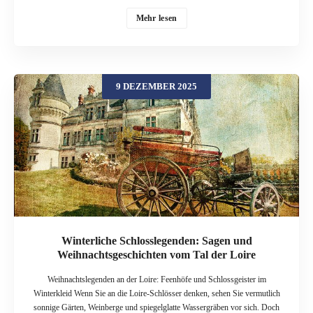
Jahreszeit ihre Tore und bieten Führungen, Events und spezielle
Weihnachtsprogramme an. In diesem Beitrag geht es an den Genfersee und
Mehr lesen
ins Freiburgerland: zum Schloss Chillon bei Montreux und zum Schloss
Gruyères. Beide Orte verbinden mittelalterliches Flair mit moderner
Winterinszenierung – und liefern gleichzeitig jede Menge Stoff für Sagen,
Geistergeschichten und kleine Weihnachtswunder. Burgenland Schweiz –
9 DEZEMBER 2025
Winter zwischen Fels und Wasser Die Schweiz ist reich an Burgen und
Schlössern: Entlang der Seen, in den Voralpen und auf Felsvorsprüngen
finden sich Anlagen, die von mittelalterlicher Macht, Handelswegen und
Grenzkonflikten erzählen. Auch im Winter öffnen einige ihre Tore und bieten
spezielle Programme, Ausstellungen und Themenführungen an. Einmal im
Jahr feiert die Schweiz sogar einen eigenen „Swiss Castles Day“, an dem
Häuser wie Yverdon, Chillon, Gruyères oder Morges mit besonderen
Veranstaltungen auf sich aufmerksam machen. Viele dieser Orte eignen sich
hervorragend als Kulisse für Winter- und Weihnachtsgeschichten […]
Winterliche Schlosslegenden: Sagen und
Weihnachtsgeschichten vom Tal der Loire
Weihnachtslegenden an der Loire: Feenhöfe und Schlossgeister im
Winterkleid Wenn Sie an die Loire-Schlösser denken, sehen Sie vermutlich
sonnige Gärten, Weinberge und spiegelglatte Wassergräben vor sich. Doch