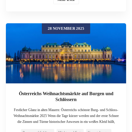
Sage in den Winternächten besonders dünn zu sein. Burgenland Deutschland
– Stein gewordene Wintermärchen Deutschland ist reich an Burgen: vom
Mittelrhein bis zur Schwäbischen Alb, von der Mosel bis ins Thüringer
Schiefergebirge. Viele dieser Anlagen werden heute in der Adventszeit festlich
28 NOVEMBER 2025
beleuchtet, bieten Weihnachtsmärkte oder Winterprogramme an und wirken
dann wie Bühnenbilder aus einem Märchenbuch. Doch hinter der leuchtenden
Kulisse stehen Jahrhunderte voller Kriege, Belagerungen, Liebesgeschichten
– und eben auch Sagen. Besonders rund um Weihnachten, die Rauhnächte
und den Jahreswechsel ranken sich Erzählungen von Geistern, wundersamen
Lichtern und geheimnisvollen Gelübden um die alten Mauern. Burg
Hohenzollern – Die weiße Gestalt im Schnee Region & Burg Hoch über der
Schwäbischen Alb thront Burg Hohenzollern in Baden‑Württemberg. Schon
von weitem wirkt sie wie ein Schloss aus einem Fantasy-Film: Türme,
Zinnen, eine lange Auffahrt – und im Winter […]
Österreichs Weihnachtsmärkte auf Burgen und
Schlössern
Festlicher Glanz in alten Mauern: Österreichs schönste Burg- und Schloss-
Weihnachtsmärkte 2025 Wenn die Tage kürzer werden und der erste Schnee
die Zinnen und Türme historischer Anwesen in ein weißes Kleid hüllt,
beginnt in Österreich eine besonders magische Zeit. Abseits des städtischen