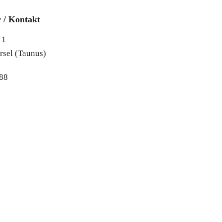
r / Kontakt
 1
sel (Taunus)
88