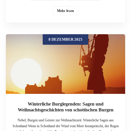
Frost die Baumalleen überzieht und in den hohen Fenstern warme Lichter
flackern, wirken sie wie Schauplätze aus einem verzauberten Wintermärchen.
Mehr lesen
In diesem Beitrag besuchen wir zwei der bekanntesten Schlösser –
Chenonceau und Chambord. Beide sind heute zur Weihnachtszeit prachtvoll
dekoriert, voller Tannengrün, Lichter und opulenter Arrangements. Zugleich
ranken sich um sie Legenden von starken Frauen, geheimnisvollen Gestalten
8 DEZEMBER 2025
und stillen nächtlichen Erscheinungen, die sich wunderbar als kurze
Vorlesegeschichten eignen. Das Loire-Tal – Winter zwischen Nebel und
Lichterglanz Das Tal der Loire gilt als „Garten Frankreichs“ und ist
UNESCO-Welterbe. Im Sommer locken Radwege, Weinproben und
Schlossführungen. Im Winter wird es ruhiger – und gerade dann entfalten
viele Schlösser einen besonderen Reiz: Einige öffnen speziell für
Weihnachtssaison ihre Türen mit aufwendigen Dekorationen, Krippen,
Lichterinstallationen und thematischen Ausstellungen. Gleichzeitig erzählen
die Mauern von Jahrhunderten voller Machtspiele, Intrigen, höfischer Feste
und privater Tragödien. Kein Wunder, dass aus dieser Mischung aus
Schönheit und Schatten zahlreiche Sagen […]
Winterliche Burglegenden: Sagen und
Weihnachtsgeschichten von schottischen Burgen
Nebel, Burgen und Geister zur Weihnachtszeit: Winterliche Sagen aus
Schottland Wenn in Schottland der Wind vom Meer heranpeitscht, der Regen