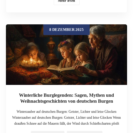
bewegt hat. In diesem Beitrag reisen Sie mit mir zu drei schottischen Burgen,
Mehr lesen
die als besonders „spukverdächtig“ gelten: Edinburgh Castle, Stirling Castle
und Inveraray Castle. Die Legenden, die sich um sie ranken, werden sehr
gern in den dunklen Winterwochen erzählt – und lassen sich hervorragend als
kurze Vorlesegeschichten nutzen. Edinburgh Castle – Die Geister über der
8 DEZEMBER 2025
Stadt Region & Burg Edinburgh Castle thront auf einem Felsen direkt über
der Altstadt von Edinburgh. Wer im Winter durch die festlich beleuchtete
Stadt geht und hinauf zur Burg blickt, versteht sofort, warum sie als eine der
eindrucksvollsten Festungen Europas gilt. Zugleich gilt sie als einer der „am
meisten heimgesuchten“ Orte Schottlands: Besucher berichten von
unerklärlichen Geräuschen, kalten Luftzügen, Schatten und Gestalten, die
plötzlich verschwinden. Die Geschichte vom einsamen Dudelsackspieler Eine
der bekanntesten Legenden rund […]
Winterliche Burglegenden: Sagen, Mythen und
Weihnachtsgeschichten von deutschen Burgen
Winterzauber auf deutschen Burgen: Geister, Lichter und leise Glocken
Winterzauber auf deutschen Burgen: Geister, Lichter und leise Glocken Wenn
draußen Schnee auf die Mauern fällt, der Wind durch Schießscharten pfeift
und aus der Ferne vielleicht eine Kirchenglocke zur Mette ruft, dann werden