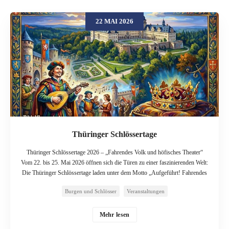
22 MAI 2026
Thüringer Schlössertage
Thüringer Schlössertage 2026 – „Fahrendes Volk und höfisches Theater“
Vom 22. bis 25. Mai 2026 öffnen sich die Türen zu einer faszinierenden Welt:
Die Thüringer Schlössertage laden unter dem Motto „Aufgeführt! Fahrendes
Volk und höfisches Theater“ zu einem unvergesslichen Pfingstwochenende
Burgen und Schlösser
Veranstaltungen
ein. Dieses Jahr steht ganz im Zeichen von Theater, Musik und künstlerischer
Inszenierung – ein Thema, das die Geschichte der Thüringer Residenzen
durchzieht wie ein roter Faden. Die Schlösser und Residenzen der
Mehr lesen
Schatzkammer Thüringen werden zur Bühne für Gaukler,