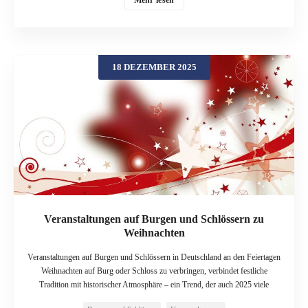
Norwegen und Schweden: zur Festung Akershus in Oslo und zum
schwedischen Schloss Gripsholm. Beide Orte verbinden Geschichte mit einer
Portion Gänsehaut – und liefern Stoff für Winter- und
Weihnachtsgeschichten, die sich wunderbar vorlesen lassen. Winter im
18 DEZEMBER 2025
Norden – Jul, Nisser und lange Nächte Weihnachten heißt im Norden „Jul“ –
ein Fest, das christliche Traditionen mit sehr alten, vorchristlichen Bräuchen
verbindet. In Häusern und Höfen kümmern sich der Vorstellung nach
„Nisser“ oder „Tomte“ um Stall und Familie: kleine, wichtelartige Wesen, die
besänftigt werden wollen, etwa mit einer Schüssel Grütze. Stellen Sie sich
diese Welt auf einer Burg oder einem Schloss vor: lange Korridore, knarrende
Dielen, schwerer Schnee draußen und drinnen Kerzenschein. Kein Wunder,
dass viele Legenden von Geistern, kleinen Helfern und geheimnisvollen
Lichtern besonders in […]
Veranstaltungen auf Burgen und Schlössern zu
Weihnachten
Veranstaltungen auf Burgen und Schlössern in Deutschland an den Feiertagen
Weihnachten auf Burg oder Schloss zu verbringen, verbindet festliche
Tradition mit historischer Atmosphäre – ein Trend, der auch 2025 viele
Besucher anzieht. Zwischen Fachwerkfassaden, Parkanlagen und trutzigen