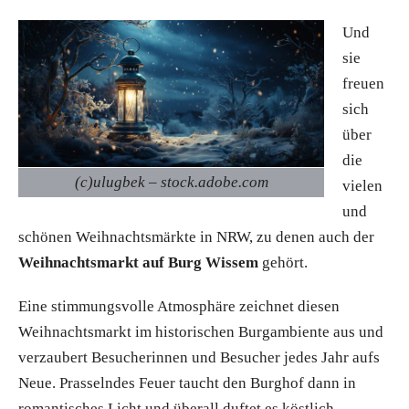
Und
sie
freuen
sich
über
die
(c)ulugbek – stock.adobe.com
vielen
und
schönen Weihnachtsmärkte in NRW, zu denen auch der
Weihnachtsmarkt auf Burg Wissem
gehört.
Eine stimmungsvolle Atmosphäre zeichnet diesen
Weihnachtsmarkt im historischen Burgambiente aus und
verzaubert Besucherinnen und Besucher jedes Jahr aufs
Neue. Prasselndes Feuer taucht den Burghof dann in
romantisches Licht und überall duftet es köstlich.