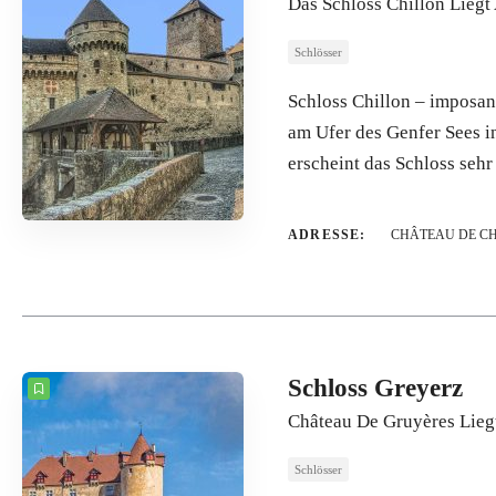
Das Schloss Chillon Liegt
Schlösser
Schloss Chillon – imposan
am Ufer des Genfer Sees i
erscheint das Schloss seh
ADRESSE:
CHÂTEAU DE CHILL
Schloss Greyerz
Château De Gruyères Lieg
Schlösser