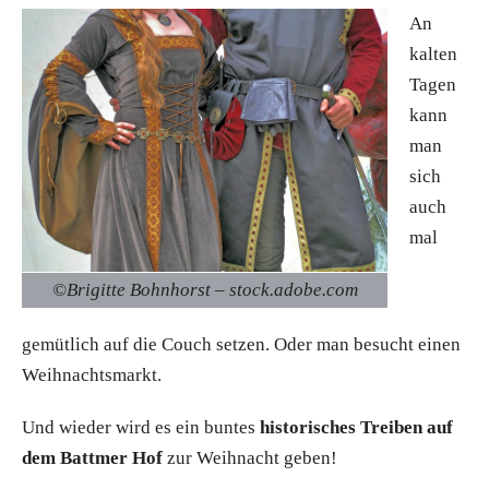
An
kalten
Tagen
kann
man
sich
auch
mal
©Brigitte Bohnhorst – stock.adobe.com
gemütlich auf die Couch setzen. Oder man besucht einen
Weihnachtsmarkt.
Und wieder wird es ein buntes
historisches Treiben auf
dem Battmer Hof
zur Weihnacht geben!