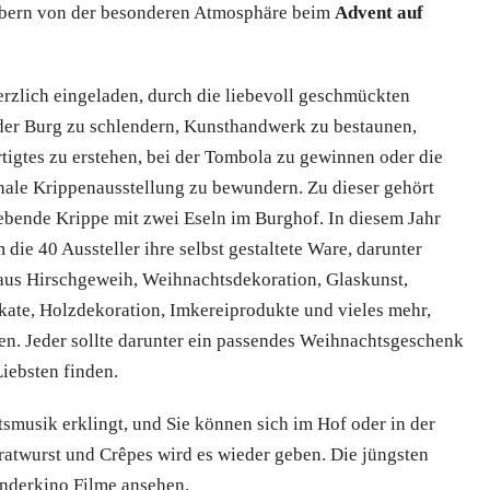
aubern von der besonderen Atmosphäre beim
Advent auf
erzlich eingeladen, durch die liebevoll geschmückten
er Burg zu schlendern, Kunsthandwerk zu bestaunen,
tigtes zu erstehen, bei der Tombola zu gewinnen oder die
onale Krippenausstellung zu bewundern. Zu dieser gehört
lebende Krippe mit zwei Eseln im Burghof. In diesem Jahr
die 40 Aussteller ihre selbst gestaltete Ware, darunter
us Hirschgeweih, Weihnachtsdekoration, Glaskunst,
kate, Holzdekoration, Imkereiprodukte und vieles mehr,
ren. Jeder sollte darunter ein passendes Weihnachtsgeschenk
Liebsten finden.
smusik erklingt, und Sie können sich im Hof oder in der
ratwurst und Crêpes wird es wieder geben. Die jüngsten
inderkino Filme ansehen.