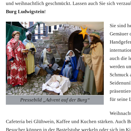
und weihnachtlich geschmückt. Lassen auch Sie sich verz
Burg Ludwigstein
!
Sie sind h
Gemäuer d
Handgefer
internati
auch die 
werden um 
Schmuck a
Seidenuni
präsentie
für seine 
Pressebild „Advent auf der Burg“
Weihnacht
Cafeteria bei Glühwein, Kaffee und Kuchen stärken. Auch B
Besucher können in der Bastelstube werkeln oder sich im K