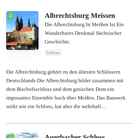
ANZAHL
10
SORTIEREN NACH
Titel
Albrechtsburg Meissen
Die Albrechtsburg In Meißen Ist Ein
REIHENFOLGE
Wunderbares Denkmal Sächsischer
Geschichte.
Schlösser
Die Albrechtsburg gehört zu den ältesten Schlössern
Deutschlands Die Albrechtsburg bildet zusammen mit
dem Bischofsschloss und dem gotischen Dom ein
imposantes Ensemble hoch über Meißen. Das Bauwerk
wirkt wie ein Schloss, hat aber die wehrhaft…
Auerbacher Schloss